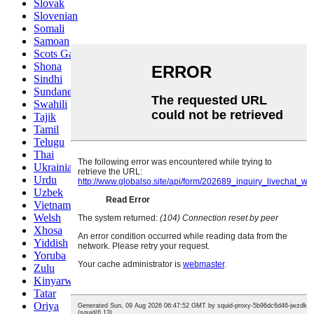
Slovak
Slovenian
Somali
Samoan
Scots Gaelic
Shona
Sindhi
Sundanese
Swahili
Tajik
Tamil
Telugu
Thai
Ukrainian
Urdu
Uzbek
Vietnamese
Welsh
Xhosa
Yiddish
Yoruba
Zulu
Kinyarwanda
Tatar
Oriya