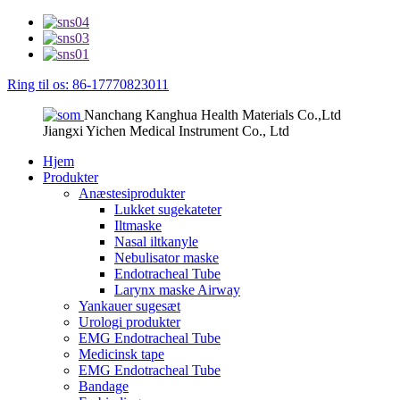
Ring til os: 86-17770823011
Nanchang Kanghua Health Materials Co.,Ltd
Jiangxi Yichen Medical Instrument Co., Ltd
Hjem
Produkter
Anæstesiprodukter
Lukket sugekateter
Iltmaske
Nasal iltkanyle
Nebulisator maske
Endotracheal Tube
Larynx maske Airway
Yankauer sugesæt
Urologi produkter
EMG Endotracheal Tube
Medicinsk tape
EMG Endotracheal Tube
Bandage