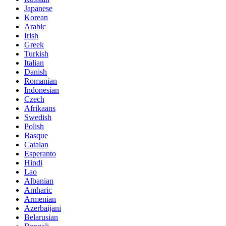
Japanese
Korean
Arabic
Irish
Greek
Turkish
Italian
Danish
Romanian
Indonesian
Czech
Afrikaans
Swedish
Polish
Basque
Catalan
Esperanto
Hindi
Lao
Albanian
Amharic
Armenian
Azerbaijani
Belarusian