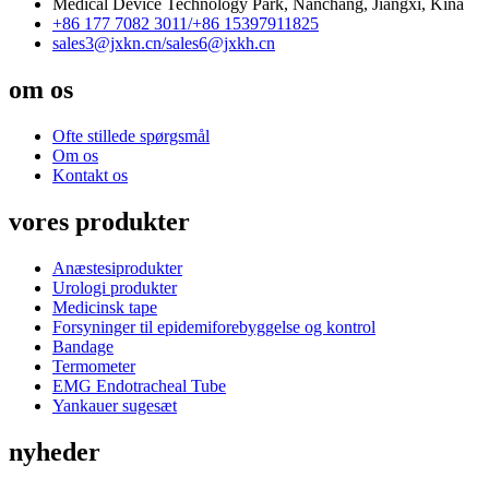
Medical Device Technology Park, Nanchang, Jiangxi, Kina
+86 177 7082 3011/
+86 15397911825
sales3@jxkn.cn/
sales6@jxkh.cn
om os
Ofte stillede spørgsmål
Om os
Kontakt os
vores produkter
Anæstesiprodukter
Urologi produkter
Medicinsk tape
Forsyninger til epidemiforebyggelse og kontrol
Bandage
Termometer
EMG Endotracheal Tube
Yankauer sugesæt
nyheder