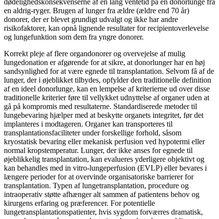
dødelighedskonsekvenserne af en lang ventetid på en donorlunge fra
en aldrig-ryger. Brugen af ​​lunger fra ældre (ældre end 70 år)
donorer, der er blevet grundigt udvalgt og ikke har andre
risikofaktorer, kan opnå lignende resultater for recipientoverlevelse
og lungefunktion som dem fra yngre donorer.
Korrekt pleje af flere organdonorer og overvejelse af mulig
lungedonation er afgørende for at sikre, at donorlunger har en høj
sandsynlighed for at være egnede til transplantation. Selvom få af de
lunger, der i øjeblikket tilbydes, opfylder den traditionelle definition
af en ideel donorlunge, kan en lempelse af kriterierne ud over disse
traditionelle kriterier føre til vellykket udnyttelse af organer uden at
gå på kompromis med resultaterne. Standardiserede metoder til
lungebevaring hjælper med at beskytte organets integritet, før det
implanteres i modtageren. Organer kan transporteres til
transplantationsfaciliteter under forskellige forhold, såsom
kryostatisk bevaring eller mekanisk perfusion ved hypotermi eller
normal kropstemperatur. Lunger, der ikke anses for egnede til
øjeblikkelig transplantation, kan evalueres yderligere objektivt og
kan behandles med in vitro-lungeperfusion (EVLP) eller bevares i
længere perioder for at overvinde organisatoriske barrierer for
transplantation. Typen af ​​lungetransplantation, procedure og
intraoperativ støtte afhænger alt sammen af ​​patientens behov og
kirurgens erfaring og præferencer. For potentielle
lungetransplantationspatienter, hvis sygdom forværres dramatisk,