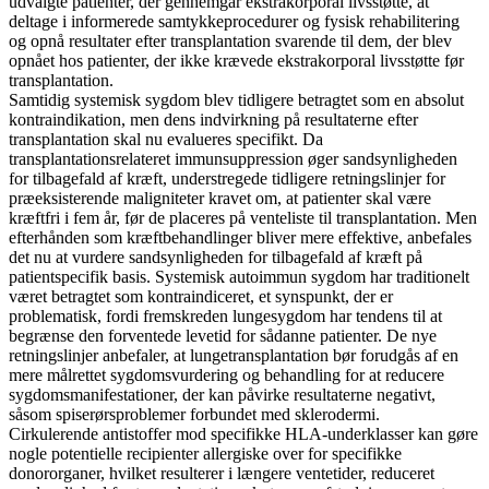
udvalgte patienter, der gennemgår ekstrakorporal livsstøtte, at
deltage i informerede samtykkeprocedurer og fysisk rehabilitering
og opnå resultater efter transplantation svarende til dem, der blev
opnået hos patienter, der ikke krævede ekstrakorporal livsstøtte før
transplantation.
Samtidig systemisk sygdom blev tidligere betragtet som en absolut
kontraindikation, men dens indvirkning på resultaterne efter
transplantation skal nu evalueres specifikt. Da
transplantationsrelateret immunsuppression øger sandsynligheden
for tilbagefald af kræft, understregede tidligere retningslinjer for
præeksisterende maligniteter kravet om, at patienter skal være
kræftfri i fem år, før de placeres på venteliste til transplantation. Men
efterhånden som kræftbehandlinger bliver mere effektive, anbefales
det nu at vurdere sandsynligheden for tilbagefald af kræft på
patientspecifik basis. Systemisk autoimmun sygdom har traditionelt
været betragtet som kontraindiceret, et synspunkt, der er
problematisk, fordi fremskreden lungesygdom har tendens til at
begrænse den forventede levetid for sådanne patienter. De nye
retningslinjer anbefaler, at lungetransplantation bør forudgås af en
mere målrettet sygdomsvurdering og behandling for at reducere
sygdomsmanifestationer, der kan påvirke resultaterne negativt,
såsom spiserørsproblemer forbundet med sklerodermi.
Cirkulerende antistoffer mod specifikke HLA-underklasser kan gøre
nogle potentielle recipienter allergiske over for specifikke
donororganer, hvilket resulterer i længere ventetider, reduceret