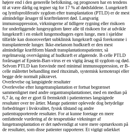
højere end i den generelle befolkning, og prognosen har en tendens
til at være dårlig og tegner sig for 17 % af dødsfaldene. Lungekræft
og lymfoproliferativ sygdom efter transplantation (PTLD) er de mest
almindelige årsager til kræftrelateret død. Langvarig
immunsuppression, virkningerne af tidligere rygning eller risikoen
for underliggende lungesygdom fører alle til risikoen for at udvikle
lungekræft i en enkelt lungemodtagers egen lunge, men i sjældne
tilfælde kan donoroverført subklinisk lungekræft også forekomme i
transplanterede lunger. Ikke-melanom hudkræft er den mest
almindelige kræftform blandt transplantationspatienter, så
regelmæssig overvågning af hudkræft er afgørende. B-celle PTLD
forårsaget af Epstein-Barr-virus er en vigtig årsag til sygdom og død.
Selvom PTLD kan forsvinde med minimal immunsuppression, er B-
celle målrettet behandling med rituximab, systemisk kemoterapi eller
begge dele normalt påkrævet.
Overlevelse og langsigtede resultater
Overlevelse efter lungetransplantation er fortsat begrænset
sammenlignet med andre organtransplantationer, med en median på
6,7 år, og der er gjort få fremskridt i patienternes langsigtede
resultater over tre årtier. Mange patienter oplevede dog betydelige
forbedringer i livskvalitet, fysisk tilstand og andre
patientrapporterede resultater. For at kunne foretage en mere
omfattende vurdering af de terapeutiske virkninger af
lungetransplantation er det nødvendigt at være mere opmærksom på
de resultater, som disse patienter rapporterer. Et vigtigt udækket