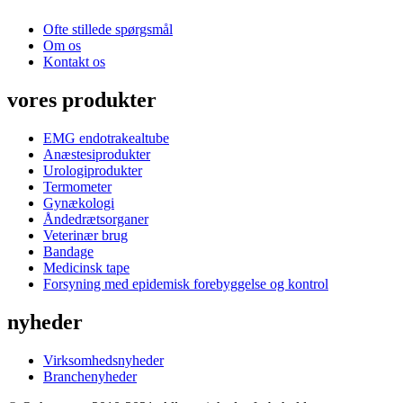
Ofte stillede spørgsmål
Om os
Kontakt os
vores produkter
EMG endotrakealtube
Anæstesiprodukter
Urologiprodukter
Termometer
Gynækologi
Åndedrætsorganer
Veterinær brug
Bandage
Medicinsk tape
Forsyning med epidemisk forebyggelse og kontrol
nyheder
Virksomhedsnyheder
Branchenyheder