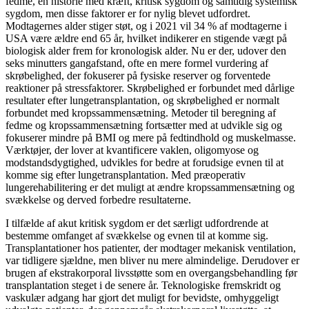
fedme, en historie med kræft, kritisk sygdom og samtidig systemisk
sygdom, men disse faktorer er for nylig blevet udfordret.
Modtagernes alder stiger støt, og i 2021 vil 34 % af modtagerne i
USA være ældre end 65 år, hvilket indikerer en stigende vægt på
biologisk alder frem for kronologisk alder. Nu er der, udover den
seks minutters gangafstand, ofte en mere formel vurdering af
skrøbelighed, der fokuserer på fysiske reserver og forventede
reaktioner på stressfaktorer. Skrøbelighed er forbundet med dårlige
resultater efter lungetransplantation, og skrøbelighed er normalt
forbundet med kropssammensætning. Metoder til beregning af
fedme og kropssammensætning fortsætter med at udvikle sig og
fokuserer mindre på BMI og mere på fedtindhold og muskelmasse.
Værktøjer, der lover at kvantificere vaklen, oligomyose og
modstandsdygtighed, udvikles for bedre at forudsige evnen til at
komme sig efter lungetransplantation. Med præoperativ
lungerehabilitering er det muligt at ændre kropssammensætning og
svækkelse og derved forbedre resultaterne.
I tilfælde af akut kritisk sygdom er det særligt udfordrende at
bestemme omfanget af svækkelse og evnen til at komme sig.
Transplantationer hos patienter, der modtager mekanisk ventilation,
var tidligere sjældne, men bliver nu mere almindelige. Derudover er
brugen af ​​ekstrakorporal livsstøtte som en overgangsbehandling før
transplantation steget i de senere år. Teknologiske fremskridt og
vaskulær adgang har gjort det muligt for bevidste, omhyggeligt