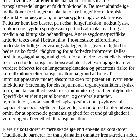
for at overleve 5 år efter transplantation, forudsat at de
transplanterede lunger er fuldt funktionelle. De mest almindelige
indikationer for lungetransplantation er lungefibrose, kronisk
obstruktiv lungesygdom, lungekarsygdom og cystisk fibrose.
Patienter henvises baseret på nedsat lungefunktion, nedsat fysisk
funktion og sygdomsprogression på trods af maksimal brug af
medicin og kirurgiske behandlinger. Andre sygdomsspecifikke
kriterier tages også i betragtning. Prognostiske udfordringer
understøtter tidlige henvisningsstrategier, der giver mulighed for
bedre risiko-fordel-rådgivning for at forbedre informeret fælles
beslutningstagning og muligheden for at ændre potentielle barrierer
for succesfulde transplantationsresultater. Det tværfaglige team vil
vurdere behovet for en lungetransplantation og patientens risiko for
komplikationer efter transplantation på grund af brug af
immunsuppressive midler, såsom risikoen for potentielt livstruende
infektioner. Screening for ekstrapulmonal organdysfunktion, fysisk
form, mental sundhed, systemisk immunitet og kræft er afgørende.
Specifikke vurderinger af koronar- og cerebrale arterier,
nyrefunktion, knoglesundhed, spiserørsfunktion, psykosocial
kapacitet og social støtte er afgørende, samtidig med at der udvises
omhu for at opretholde gennemsigtighed for at undgå uligheder i
vurderingen af ​​egnethed til transplantation.
Flere risikofaktorer er mere skadelige end enkelte risikofaktorer.
Traditionelle barrierer for transplantation omfatter fremskreden alder,