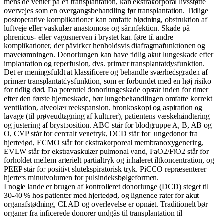
mens de venter på en transplantation, kan ekstrakorporal livsstøtte
overvejes som en overgangsbehandling før transplantation. Tidlige
postoperative komplikationer kan omfatte blødning, obstruktion af
luftveje eller vaskulær anastomose og sårinfektion. Skade på
phrenicus- eller vagusnerven i brystet kan føre til andre
komplikationer, der påvirker henholdsvis diafragmafunktionen og
mavetømningen. Donorlungen kan have tidlig akut lungeskade efter
implantation og reperfusion, dvs. primær transplantatdysfunktion.
Det er meningsfuldt at klassificere og behandle sværhedsgraden af ​​
primær transplantatdysfunktion, som er forbundet med en høj risiko
for tidlig død. Da potentiel donorlungeskade opstår inden for timer
efter den første hjerneskade, bør lungebehandlingen omfatte korrekt
ventilation, alveolær reekspansion, bronkoskopi og aspiration og
lavage (til prøveudtagning af kulturer), patientens væskehåndtering
og justering af brystposition. ABO står for blodgruppe A, B, AB og
O, CVP står for centralt venetryk, DCD står for lungedonor fra
hjertedød, ECMO står for ekstrakorporeal membranoxygenering,
EVLW står for ekstravaskulær pulmonal vand, PaO2/FiO2 står for
forholdet mellem arterielt partialtryk og inhaleret iltkoncentration, og
PEEP står for positivt slutekspiratorisk tryk. PiCCO repræsenterer
hjertets minutvolumen for pulsindeksbølgeformen.
I nogle lande er brugen af ​​kontrolleret donorlunge (DCD) steget til
30-40 % hos patienter med hjertedød, og lignende rater for akut
organafstødning, CLAD og overlevelse er opnået. Traditionelt bør
organer fra inficerede donorer undgås til transplantation til