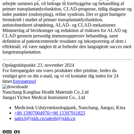
arbejde sammen på, vil bidrage til forebyggelse og behandling af
primær transplantatdysfunktion, CLAD-prognose, tidlig diagnose og
indre punkter (endotyping), refine syndrom. Der er gjort hurtigere
fremskridt i studiet af primær transplantatdysfunktion,
antistofmedieret afstødning, ALAD- og CLAD-mekanismer.
Minimering af bivirkninger og reduktion af risikoen for ALAD og
CLAD gennem personlig immunsuppressiv behandling, samt
definition af patientcentrerede resultater og inkorporering af dem i
effektmål, vil være nøglen til at forbedre den langsigtede succes med
lungetransplantation.
Opslagstidspunkt: 23. november 2024
For forespørgsler om vores produkter eller prisliste, bedes du
venligst give os din e-mail, og vi vil kontakte dig inden for 24
timer.
forespørgsel
Nanchang Kanghua Health Materials Co.,Ltd
Jiangxi Yichen Medical Instrument Co., Ltd
Medicinsk Udstyrsteknologipark, Nanchang, Jiangxi, Kina
+86 15907004970/
+86 15397911825
sales3@jxkh.cn/
sales6@jxkh.cn
om os