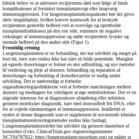
klinisk behov er at adressere recipientens død som følge af fatale
komplikationer af forsinket transplantatsvigt eller langvarig
immunsuppression. For lungetransplantationspatienter bør der gives
aktiv langtidspleje, hvilket kræver teamwork for at beskytte
recipientens generelle helbred ved at overvåge og opretholde
transplantatfunktionen på den ene side, minimere de negative
virkninger af immunsuppression og støtte recipientens fysiske og
mentale helbred på den anden side (Figur 1).
Fremtidig retning
Lungetransplantation er en behandling, der har udviklet sig meget på
kort tid, men som endnu ikke har nået sit fulde potentiale. Manglen
på egnede donorlunger er fortsat en stor udfordring, og nye metoder
til vurdering og pleje af donorer, behandling og reparation af
donorlunger og forbedring af donorbevarelse er stadig under
udvikling. Det er nødvendigt at forbedre
organallokeringspolitikkerne ved at forbedre matchningen mellem
donorer og modtagere for yderligere at øge nettofordelene. Der er en
stigende interesse for at diagnosticere afstødning eller infektion
gennem molekylær diagnostik, især med donorafledt frit DNA, eller
for at vejlede minimeringen af ​​immunsuppression. Imidlertid er
nytten af ​​denne diagnostik som et supplement til nuværende kliniske
transplantatmonitoreringsmetoder endnu ikke fastlagt.
Lungetransplantationsfeltet har udviklet sig gennem dannelsen af ​​
konsortier (f.eks. ClinicalTrials.gov registreringsnummer
NCT04787822; https://lungtransplantconsortium.org) og måder at