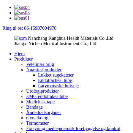
Ring til os: 86-15907004970
Nanchang Kanghua Health Materials Co.,Ltd
Jiangxi Yichen Medical Instrument Co., Ltd
Hjem
Produkter
Veterinær brug
Anæstesiprodukter
Lukket sugekateter
Endotracheal tube
Larynxmaske luftveje
Urologiprodukter
EMG endotrakealtube
Medicinsk tape
Bandage
Åndedrætsorganer
Gynækologi
Termometer
Forsyning med epidemisk forebyggelse og kontrol