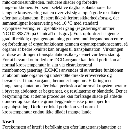
mitokondriesundheden, reducere skader og forbedre
lungefunktionen. For semi-selektive dagtransplantationer har
længere konservering natten over vist sig at opnå gode resultater
efter transplantation. Et stort ikke-inferiørt sikkerhedsforsøg, der
sammenligner konservering ved 10 °C med standard
kryopræservering, er i øjeblikket i gang (registreringsnummer
NCT05898776 på ClinicalTrials.gov). Folk opfordrer i stigende
grad til rettidig organgenopretning gennem multiorgandonorcentre
og forbedring af organfunktionen gennem organreparationscentre, så
organer af bedre kvalitet kan bruges til transplantation. Virkningen
af ​​disse ændringer i transplantationsøkosystemet vurderes stadig.
For at bevare kontrollerbare DCD-organer kan lokal perfusion af
normal kropstemperatur in situ via ekstrakorporal
membranoxygenering (ECMO) anvendes til at vurdere funktionen
af ​​abdominale organer og understøtte direkte erhvervelse og
bevarelse af thoraxorganer, herunder lungerne. Erfaring med
lungetransplantation efter lokal perfusion af normal kropstemperatur
i bryst og abdomen er begrænset, og resultaterne er blandede. Der er
bekymring for, at denne procedure kan forårsage skade på afdøde
donorer og krænke de grundlæggende etiske principper for
organhøstning. Derfor er lokal perfusion ved normal
kropstemperatur endnu ikke tilladt i mange lande.
Kræft
Forekomsten af ​​kræft i befolkningen efter lungetransplantation er