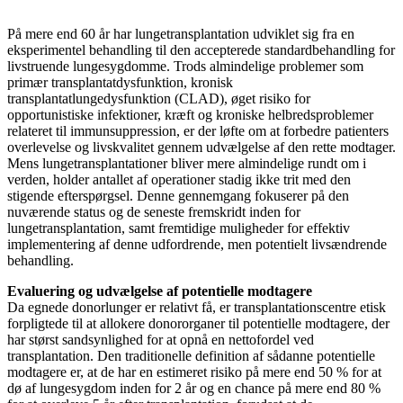
På mere end 60 år har lungetransplantation udviklet sig fra en
eksperimentel behandling til den accepterede standardbehandling for
livstruende lungesygdomme. Trods almindelige problemer som
primær transplantatdysfunktion, kronisk
transplantatlungedysfunktion (CLAD), øget risiko for
opportunistiske infektioner, kræft og kroniske helbredsproblemer
relateret til immunsuppression, er der løfte om at forbedre patienters
overlevelse og livskvalitet gennem udvælgelse af den rette modtager.
Mens lungetransplantationer bliver mere almindelige rundt om i
verden, holder antallet af operationer stadig ikke trit med den
stigende efterspørgsel. Denne gennemgang fokuserer på den
nuværende status og de seneste fremskridt inden for
lungetransplantation, samt fremtidige muligheder for effektiv
implementering af denne udfordrende, men potentielt livsændrende
behandling.
Evaluering og udvælgelse af potentielle modtagere
Da egnede donorlunger er relativt få, er transplantationscentre etisk
forpligtede til at allokere donororganer til potentielle modtagere, der
har størst sandsynlighed for at opnå en nettofordel ved
transplantation. Den traditionelle definition af sådanne potentielle
modtagere er, at de har en estimeret risiko på mere end 50 % for at
dø af lungesygdom inden for 2 år og en chance på mere end 80 %