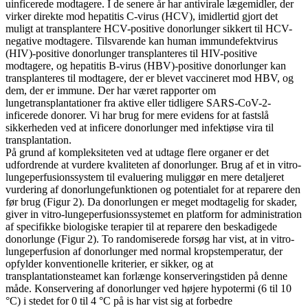
uinficerede modtagere. I de senere år har antivirale lægemidler, der
virker direkte mod hepatitis C-virus (HCV), imidlertid gjort det
muligt at transplantere HCV-positive donorlunger sikkert til HCV-
negative modtagere. Tilsvarende kan human immundefektvirus
(HIV)-positive donorlunger transplanteres til HIV-positive
modtagere, og hepatitis B-virus (HBV)-positive donorlunger kan
transplanteres til modtagere, der er blevet vaccineret mod HBV, og
dem, der er immune. Der har været rapporter om
lungetransplantationer fra aktive eller tidligere SARS-CoV-2-
inficerede donorer. Vi har brug for mere evidens for at fastslå
sikkerheden ved at inficere donorlunger med infektiøse vira til
transplantation.
På grund af kompleksiteten ved at udtage flere organer er det
udfordrende at vurdere kvaliteten af ​​donorlunger. Brug af et in vitro-
lungeperfusionssystem til evaluering muliggør en mere detaljeret
vurdering af donorlungefunktionen og potentialet for at reparere den
før brug (Figur 2). Da donorlungen er meget modtagelig for skader,
giver in vitro-lungeperfusionssystemet en platform for administration
af specifikke biologiske terapier til at reparere den beskadigede
donorlunge (Figur 2). To randomiserede forsøg har vist, at in vitro-
lungeperfusion af donorlunger med normal kropstemperatur, der
opfylder konventionelle kriterier, er sikker, og at
transplantationsteamet kan forlænge konserveringstiden på denne
måde. Konservering af donorlunger ved højere hypotermi (6 til 10
°C) i stedet for 0 til 4 °C på is har vist sig at forbedre