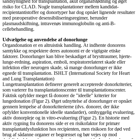
sandsynlighed for transplantation, akut organafstødning og øget
risiko for CLAD. Nogle transplantationer mellem kandidat-
recipientantistoffer og donortyper har dog opnået lignende resultater
med præoperative desensibiliseringsregimer, herunder
plasmaudskiftning, intravenøs immunoglobulin og anti-B-
cellebehandling.
Udvælgelse og anvendelse af donorlunge
Organdonation er en altruistisk handling. At indhente donorens
samtykke og respektere deres autonomi er de vigtigste etiske
faktorer. Donorlunger kan blive beskadiget af brysttraumer, hjerte-
lunge-redning, aspiration, emboli, respiratorrelateret skade eller
infektion eller neurogen skade, så mange donorlunger er ikke
egnede til transplantation. ISHLT (International Society for Heart
and Lung Transplantation)
Lungetransplantation definerer generelt accepterede donorkriterier,
som varierer fra transplantationscenter til transplantationscenter.
Faktisk opfylder meget få donorer de "ideelle" kriterier for
lungedonation (Figur 2). Øget udnyttelse af donorlunger er opnået
gennem lempelse af donorkriterierne (dvs. donorer, der ikke
opfylder konventionelle ideelle standarder), omhyggelig evaluering,
aktiv donorpleje og in vitro-evaluering (Figur 2). En historie med
aktiv rygning fra donorens side er en risikofaktor for primær
transplantatdysfunktion hos recipienten, men risikoen for død ved
brug af sådanne organer er begrænset og bør vejes op mod