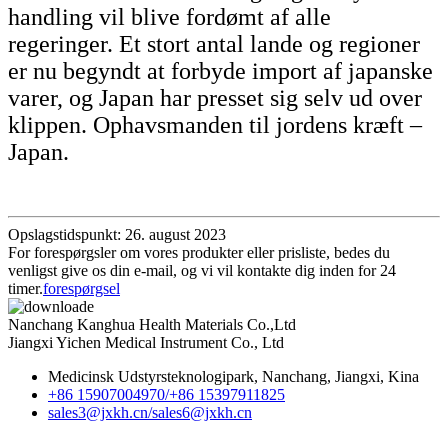
handling vil blive fordømt af alle
regeringer. Et stort antal lande og regioner
er nu begyndt at forbyde import af japanske
varer, og Japan har presset sig selv ud over
klippen. Ophavsmanden til jordens kræft –
Japan.
Opslagstidspunkt: 26. august 2023
For forespørgsler om vores produkter eller prisliste, bedes du
venligst give os din e-mail, og vi vil kontakte dig inden for 24
timer.
forespørgsel
Nanchang Kanghua Health Materials Co.,Ltd
Jiangxi Yichen Medical Instrument Co., Ltd
Medicinsk Udstyrsteknologipark, Nanchang, Jiangxi, Kina
+86 15907004970/
+86 15397911825
sales3@jxkh.cn/
sales6@jxkh.cn