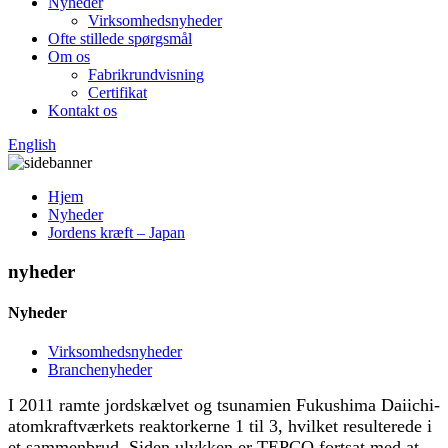
Nyheder
Virksomhedsnyheder
Ofte stillede spørgsmål
Om os
Fabrikrundvisning
Certifikat
Kontakt os
English
Hjem
Nyheder
Jordens kræft – Japan
nyheder
Nyheder
Virksomhedsnyheder
Branchenyheder
I 2011 ramte jordskælvet og tsunamien Fukushima Daiichi-
atomkraftværkets reaktorkerne 1 til 3, hvilket resulterede i
et sammenbrud. Siden ulykken er TEPCO fortsat med at