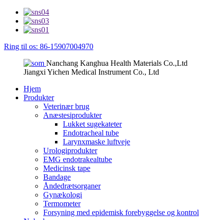
Ring til os: 86-15907004970
Nanchang Kanghua Health Materials Co.,Ltd
Jiangxi Yichen Medical Instrument Co., Ltd
Hjem
Produkter
Veterinær brug
Anæstesiprodukter
Lukket sugekateter
Endotracheal tube
Larynxmaske luftveje
Urologiprodukter
EMG endotrakealtube
Medicinsk tape
Bandage
Åndedrætsorganer
Gynækologi
Termometer
Forsyning med epidemisk forebyggelse og kontrol