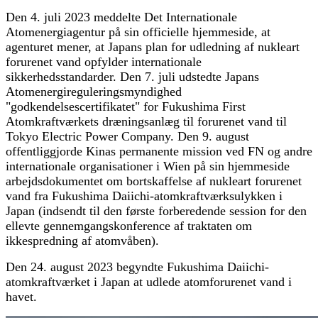
Den 4. juli 2023 meddelte Det Internationale
Atomenergiagentur på sin officielle hjemmeside, at
agenturet mener, at Japans plan for udledning af nukleart
forurenet vand opfylder internationale
sikkerhedsstandarder. Den 7. juli udstedte Japans
Atomenergireguleringsmyndighed
"godkendelsescertifikatet" for Fukushima First
Atomkraftværkets dræningsanlæg til forurenet vand til
Tokyo Electric Power Company. Den 9. august
offentliggjorde Kinas permanente mission ved FN og andre
internationale organisationer i Wien på sin hjemmeside
arbejdsdokumentet om bortskaffelse af nukleart forurenet
vand fra Fukushima Daiichi-atomkraftværksulykken i
Japan (indsendt til den første forberedende session for den
ellevte gennemgangskonference af traktaten om
ikkespredning af atomvåben).
Den 24. august 2023 begyndte Fukushima Daiichi-
atomkraftværket i Japan at udlede atomforurenet vand i
havet.