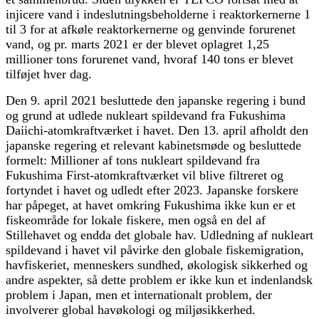
injicere vand i indeslutningsbeholderne i reaktorkernerne 1
til 3 for at afkøle reaktorkernerne og genvinde forurenet
vand, og pr. marts 2021 er der blevet oplagret 1,25
millioner tons forurenet vand, hvoraf 140 tons er blevet
tilføjet hver dag.
Den 9. april 2021 besluttede den japanske regering i bund
og grund at udlede nukleart spildevand fra Fukushima
Daiichi-atomkraftværket i havet. Den 13. april afholdt den
japanske regering et relevant kabinetsmøde og besluttede
formelt: Millioner af tons nukleart spildevand fra
Fukushima First-atomkraftværket vil blive filtreret og
fortyndet i havet og udledt efter 2023. Japanske forskere
har påpeget, at havet omkring Fukushima ikke kun er et
fiskeområde for lokale fiskere, men også en del af
Stillehavet og endda det globale hav. Udledning af nukleart
spildevand i havet vil påvirke den globale fiskemigration,
havfiskeriet, menneskers sundhed, økologisk sikkerhed og
andre aspekter, så dette problem er ikke kun et indenlandsk
problem i Japan, men et internationalt problem, der
involverer global havøkologi og miljøsikkerhed.