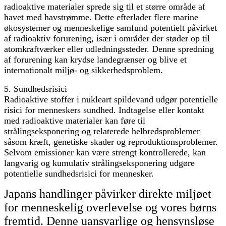
radioaktive materialer sprede sig til et større område af
havet med havstrømme. Dette efterlader flere marine
økosystemer og menneskelige samfund potentielt påvirket
af radioaktiv forurening, især i områder der støder op til
atomkraftværker eller udledningssteder. Denne spredning
af forurening kan krydse landegrænser og blive et
internationalt miljø- og sikkerhedsproblem.
5. Sundhedsrisici
Radioaktive stoffer i nukleart spildevand udgør potentielle
risici for menneskers sundhed. Indtagelse eller kontakt
med radioaktive materialer kan føre til
strålingseksponering og relaterede helbredsproblemer
såsom kræft, genetiske skader og reproduktionsproblemer.
Selvom emissioner kan være strengt kontrollerede, kan
langvarig og kumulativ strålingseksponering udgøre
potentielle sundhedsrisici for mennesker.
Japans handlinger påvirker direkte miljøet
for menneskelig overlevelse og vores børns
fremtid. Denne uansvarlige og hensynsløse