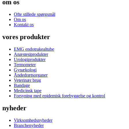
om os
Ofte stillede spørgsmål
Om os
Kontakt os
vores produkter
EMG endotrakealtube
Anæstesiprodukter
Urologiprodukter
Termometer
Gynækologi
Åndedrætsorganer
Veterinær brug
Bandage
Medicinsk tape
Forsyning med epidemisk forebyggelse og kontrol
nyheder
Virksomhedsnyheder
Branchenyheder