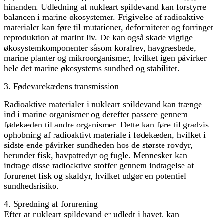
hinanden. Udledning af nukleart spildevand kan forstyrre
balancen i marine økosystemer. Frigivelse af radioaktive
materialer kan føre til mutationer, deformiteter og forringet
reproduktion af marint liv. De kan også skade vigtige
økosystemkomponenter såsom koralrev, havgræsbede,
marine planter og mikroorganismer, hvilket igen påvirker
hele det marine økosystems sundhed og stabilitet.
3. Fødevarekædens transmission
Radioaktive materialer i nukleart spildevand kan trænge
ind i marine organismer og derefter passere gennem
fødekæden til andre organismer. Dette kan føre til gradvis
ophobning af radioaktivt materiale i fødekæden, hvilket i
sidste ende påvirker sundheden hos de største rovdyr,
herunder fisk, havpattedyr og fugle. Mennesker kan
indtage disse radioaktive stoffer gennem indtagelse af
forurenet fisk og skaldyr, hvilket udgør en potentiel
sundhedsrisiko.
4. Spredning af forurening
Efter at nukleart spildevand er udledt i havet, kan