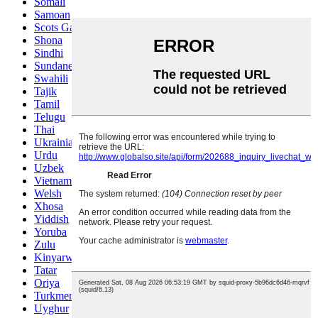
Somali
Samoan
Scots Gaelic
Shona
Sindhi
Sundanese
Swahili
Tajik
Tamil
Telugu
Thai
Ukrainian
Urdu
Uzbek
Vietnamese
Welsh
Xhosa
Yiddish
Yoruba
Zulu
Kinyarwanda
Tatar
Oriya
Turkmen
Uyghur